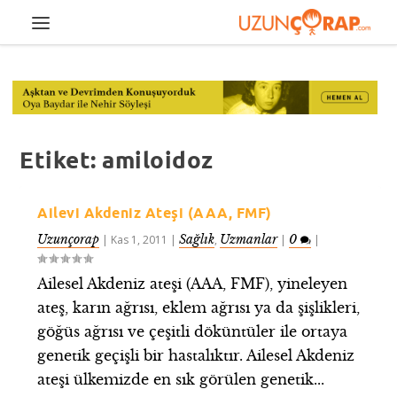
Etiket:
amiloidoz
Ailevi Akdeniz Ateşi (AAA, FMF)
Uzunçorap
Sağlık
Uzmanlar
0
|
Kas 1, 2011
|
,
|
|
Ailesel Akdeniz ateşi (AAA, FMF), yineleyen
ateş, karın ağrısı, eklem ağrısı ya da şişlikleri,
göğüs ağrısı ve çeşitli döküntüler ile ortaya
genetik geçişli bir hastalıktır. Ailesel Akdeniz
ateşi ülkemizde en sık görülen genetik...