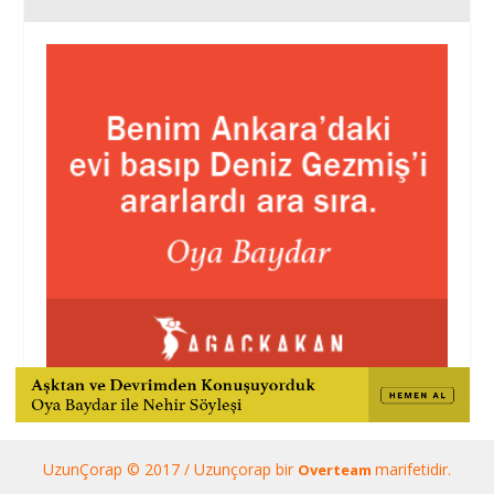
UzunÇorap © 2017 / Uzunçorap bir
marifetidir.
Overteam