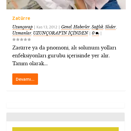
Zatürre
Uzunçorap
Genel
Haberler
Sağlık
Slider
|
Kas 13, 2012
|
,
,
,
,
Uzmanlar
UZUNÇORAP’IN İÇİNDEN
0
,
|
|
Zatürre ya da pnomoni, alt solunum yolları
enfeksiyonları gurubu içerisinde yer alır.
Tanım olarak...
Devamı…