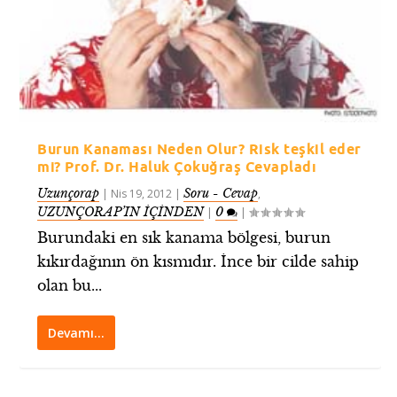
Burun Kanaması Neden Olur? Risk teşkil eder
mi? Prof. Dr. Haluk Çokuğraş Cevapladı
Uzunçorap
Soru - Cevap
|
Nis 19, 2012
|
,
UZUNÇORAP’IN İÇİNDEN
0
|
|
Burundaki en sık kanama bölgesi, burun
kıkırdağının ön kısmıdır. İnce bir cilde sahip
olan bu...
Devamı…