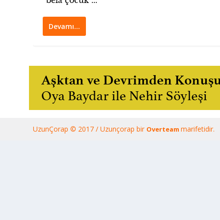
“bela çocuk”...
Devamı…
UzunÇorap © 2017 / Uzunçorap bir
marifetidir.
Overteam