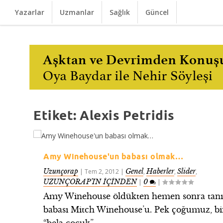
Yazarlar
Uzmanlar
Sağlık
Güncel
Etiket:
Alexis Petridis
Amy Winehouse'un babası olmak…
Uzunçorap
Genel
Haberler
Slider
|
Tem 2, 2012
|
,
,
,
UZUNÇORAP’IN İÇİNDEN
0
|
|
Amy Winehouse öldükten hemen sonra tanı
babası Mitch Winehouse’u. Pek çoğumuz, bi