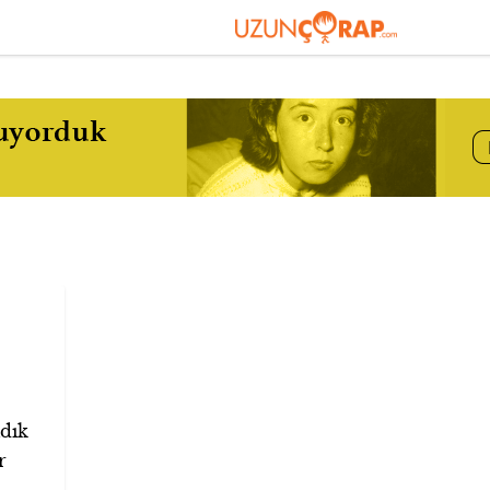
dık
r