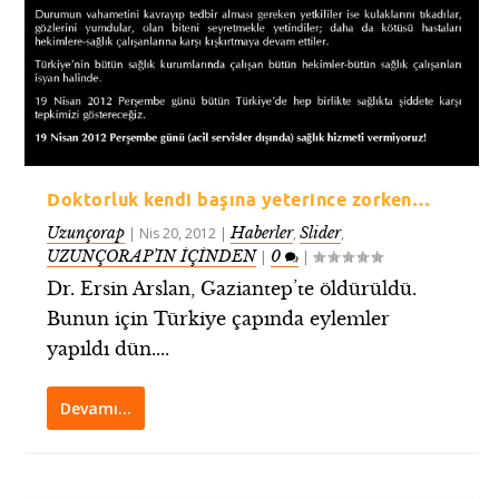
Doktorluk kendi başına yeterince zorken…
Uzunçorap
Haberler
Slider
|
Nis 20, 2012
|
,
,
UZUNÇORAP’IN İÇİNDEN
0
|
|
Dr. Ersin Arslan, Gaziantep’te öldürüldü.
Bunun için Türkiye çapında eylemler
yapıldı dün....
Devamı…