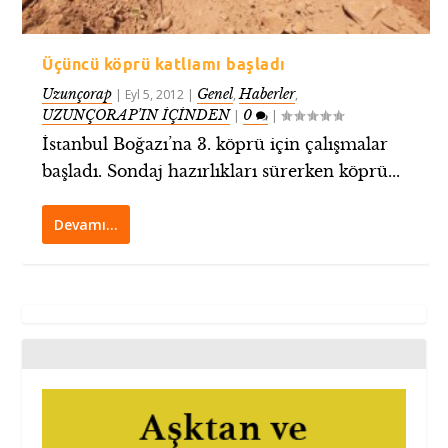
Üçüncü köprü katliamı başladı
Uzunçorap
Genel
Haberler
|
Eyl 5, 2012
|
,
,
UZUNÇORAP’IN İÇİNDEN
0
|
|
İstanbul Boğazı’na 3. köprü için çalışmalar
başladı. Sondaj hazırlıkları sürerken köprü...
Devamı…