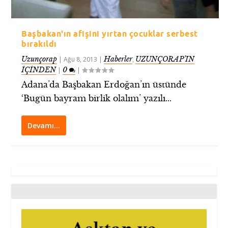
Başbakan'ın afişini yırtan çocuklar serbest
bırakıldı
Uzunçorap
Haberler
UZUNÇORAP’IN
|
Ağu 8, 2013
|
,
İÇİNDEN
0
|
|
Adana’da Başbakan Erdoğan’ın üstünde
‘Bugün bayram birlik olalım’ yazılı...
Devamı…