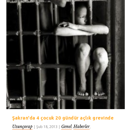
Şakran'da 4 çocuk 20 gündür açlık grevinde
Uzunçorap
Genel
Haberler
|
Şub 18, 2013
|
,
,