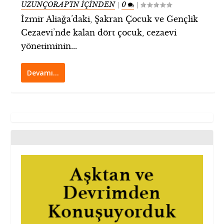
UZUNÇORAP’IN İÇİNDEN
0
|
|
İzmir Aliağa’daki, Şakran Çocuk ve Gençlik
Cezaevi’nde kalan dört çocuk, cezaevi
yönetiminin...
Devamı…