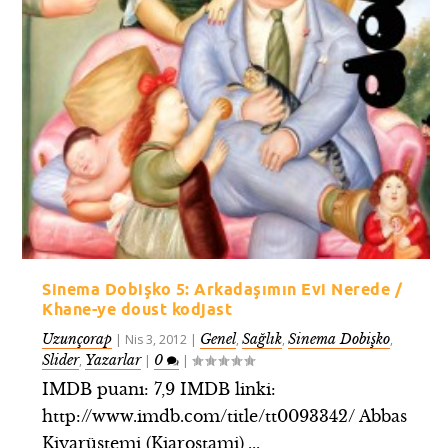
Sinema Dobişko 5: Arkadaşımın Evi Nerede /
Khane-ye doust kodjast
Uzunçorap
Genel
Sağlık
Sinema Dobişko
|
Nis 3, 2012
|
,
,
,
Slider
Yazarlar
0
,
|
|
IMDB puanı: 7,9 IMDB linki:
http://www.imdb.com/title/tt0093342/ Abbas
Kiyarüstemi (Kiarostami),...