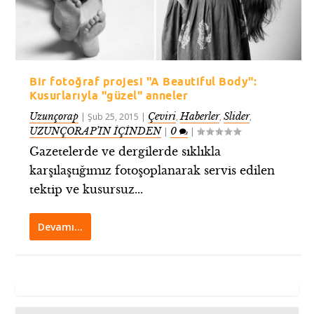
Bir fotoğraf projesi "A Beautiful Body":
Kusurlarıyla "güzel" anneler
Uzunçorap
Çeviri
Haberler
Slider
|
Şub 25, 2015
|
,
,
,
UZUNÇORAP’IN İÇİNDEN
0
|
|
Gazetelerde ve dergilerde sıklıkla
karşılaştığımız fotoşoplanarak servis edilen
tektip ve kusursuz...
Devamı…