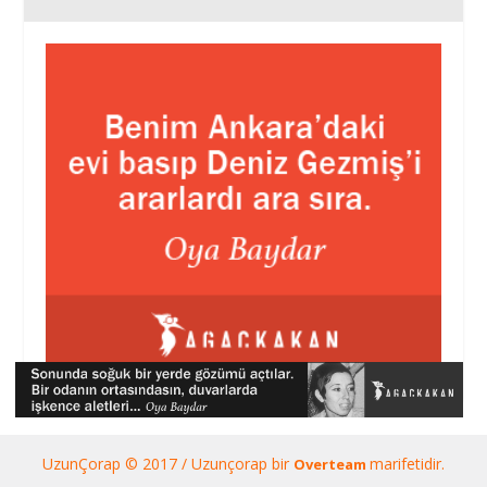
UzunÇorap © 2017 / Uzunçorap bir
marifetidir.
Overteam