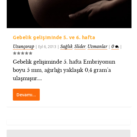
Gebelik gelişiminde 5. ve 6. hafta
Uzunçorap
Sağlık
Slider
Uzmanlar
0
|
Eyl 6, 2013
|
,
,
|
|
Gebelik gelişiminde 5. hafta Embriyonun
boyu 5 mm, ağırlığı yaklaşık 0,4 gram’a
ulaşmıştır....
Devamı…