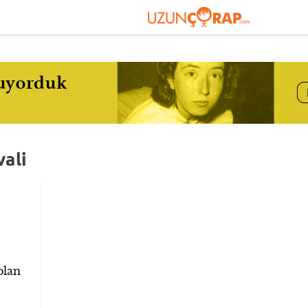
vali
olan