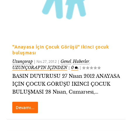
"Anayasa İçin Çocuk Görüşü" ikinci çocuk
buluşması
Uzunçorap
Genel
Haberler
|
Nis 27, 2012
|
,
,
UZUNÇORAP’IN İÇİNDEN
0
|
|
BASIN DUYURUSU 27 Nisan 2012 ANAYASA
İÇİN ÇOCUK GÖRÜŞÜ İKİNCİ ÇOCUK
BULUŞMASI 28 Nisan, Cumartesi,...
Devamı…