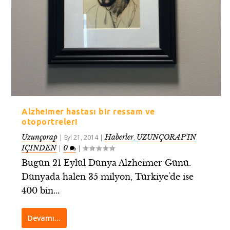
Alzheimer hastası bir ressam ve
otoportreleri
Uzunçorap
Haberler
UZUNÇORAP’IN
|
Eyl 21, 2014
|
,
İÇİNDEN
0
|
|
Bugün 21 Eylül Dünya Alzheimer Günü.
Dünyada halen 35 milyon, Türkiye’de ise
400 bin...
Devamı…