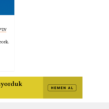
’IN
ecek.