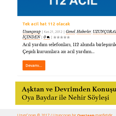
Tek acil hat 112 olacak
Uzunçorap
Genel
Haberler
UZUNÇORAP
|
Kas 21, 2012
|
,
,
İÇİNDEN
0
|
|
Acil yardım telefonları, 112 altında birleştiril
Çeşitli kurumlara ait acil yardım...
Devamı…
UzunÇorap © 2017 / Uzunçorap bir
marifetidir.
Overteam