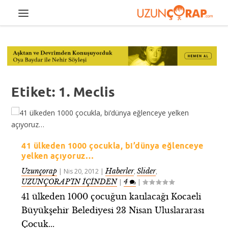
Etiket:
1. Meclis
41 ülkeden 1000 çocukla, bi’dünya eğlenceye
yelken açıyoruz…
Uzunçorap
Haberler
Slider
|
Nis 20, 2012
|
,
,
UZUNÇORAP’IN İÇİNDEN
4
|
|
41 ülkeden 1000 çocuğun katılacağı Kocaeli
Büyükşehir Belediyesi 23 Nisan Uluslararası
Çocuk...