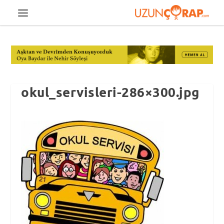
okul_servisleri-286×300.jpg