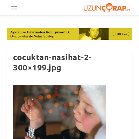
cocuktan-nasihat-2-
300×199.jpg