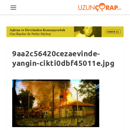
9aa2c56420cezaevinde-
yangin-cikti0dbf45011e.jpg