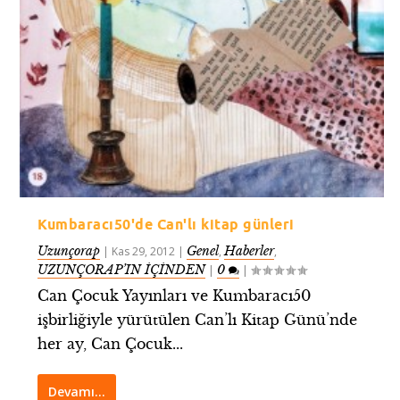
Kumbaracı50'de Can'lı kitap günleri
Uzunçorap
Genel
Haberler
|
Kas 29, 2012
|
,
,
UZUNÇORAP’IN İÇİNDEN
0
|
|
Can Çocuk Yayınları ve Kumbaracı50
işbirliğiyle yürütülen Can’lı Kitap Günü’nde
her ay, Can Çocuk...
Devamı…