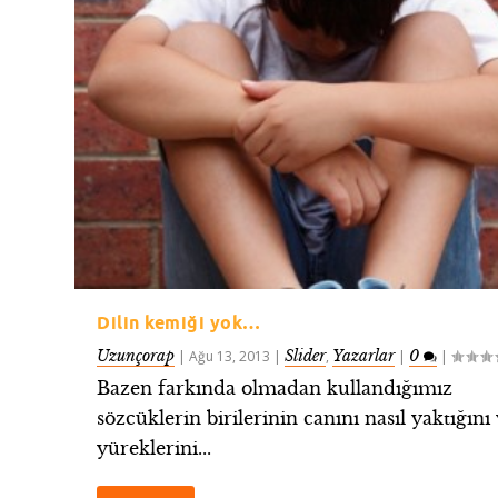
Dilin kemiği yok…
Uzunçorap
Slider
Yazarlar
0
|
Ağu 13, 2013
|
,
|
|
Bazen farkında olmadan kullandığımız
sözcüklerin birilerinin canını nasıl yaktığını
yüreklerini...