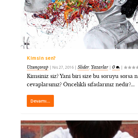
Kimsin sen?
Uzunçorap
Slider
Yazarlar
0
|
Nis 27, 2016
|
,
|
|
Kimsiniz siz? Yani biri size bu soruyu sorsa n
cevaplarsınız? Öncelikli sıfatlarınız nedir?...
Devamı…