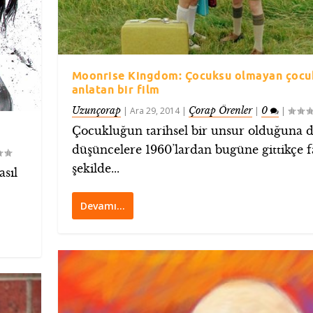
Moonrise Kingdom: Çocuksu olmayan çocuk
anlatan bir film
Uzunçorap
Çorap Örenler
0
|
Ara 29, 2014
|
|
|
Çocukluğun tarihsel bir unsur olduğuna d
düşüncelere 1960’lardan bugüne gittikçe f
şekilde...
asıl
Devamı…