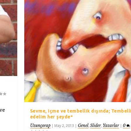
 ve
Sevme, içme ve tembellik dışında; Tembell
edelim her şeyde*
Uzunçorap
Genel
Slider
Yazarlar
0
|
May 2, 2013
|
,
,
|