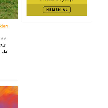
ları
air
azla