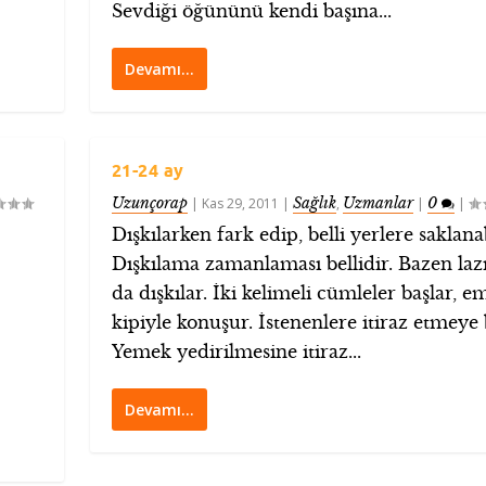
Sevdiği öğününü kendi başına...
Devamı…
21-24 ay
Uzunçorap
Sağlık
Uzmanlar
0
|
Kas 29, 2011
|
,
|
|
Dışkılarken fark edip, belli yerlere saklanab
Dışkılama zamanlaması bellidir. Bazen laz
da dışkılar. İki kelimeli cümleler başlar, e
kipiyle konuşur. İstenenlere itiraz etmeye 
Yemek yedirilmesine itiraz...
Devamı…