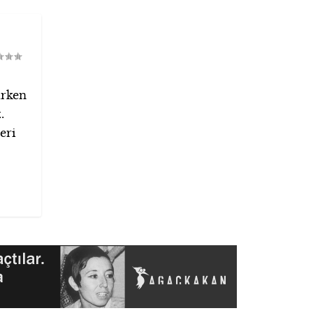
ürken
.
eri