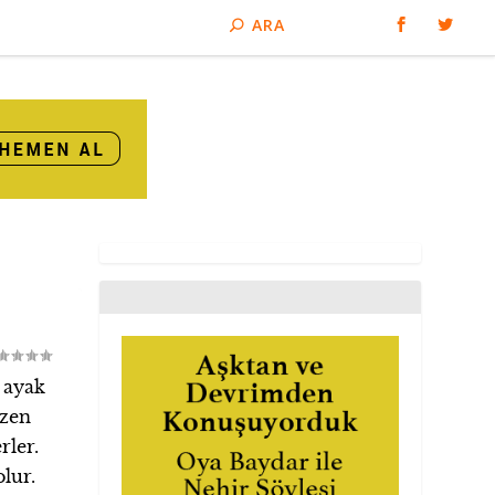
 ayak
azen
rler.
lur.