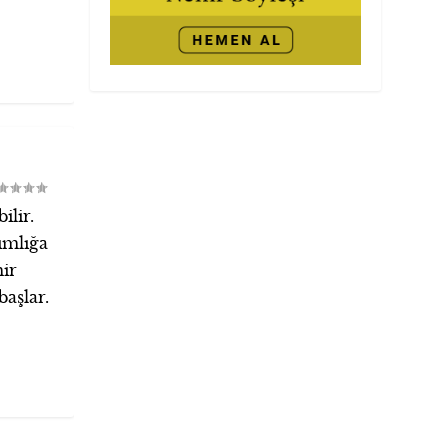
ilir.
ımlığa
mir
başlar.