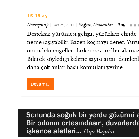
15-18 ay
Uzunçorap
Sağlık
Uzmanlar
0
|
Kas 29, 2011
|
,
|
|
Desteksiz yürümesi gelişir, yürürken elinde
nesne taşıyabilir. Bazen koşmayı dener. Yür
önündeki engelleri farketmez, tedbir alamaz
Bilerek söylediği kelime sayısı artar, denilenl
daha çok anlar, basit komutları yerine...
Devamı…