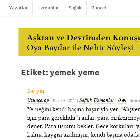
Yazarlar
Uzmanlar
Sağlık
Güncel
Etiket:
yemek yeme
5-6 yaş
Uzunçorap
Sağlık
Uzmanlar
0
|
Kas 29, 2011
|
,
|
|
Yemeğini kendi başına başarıyla yer. “Alışver
için para gereklidir”i anlar, para biriktirmey
dener. Para üstünü bekler. Gece korkuları, y
kalma kaygısı azalmıştır, kendi başına odada