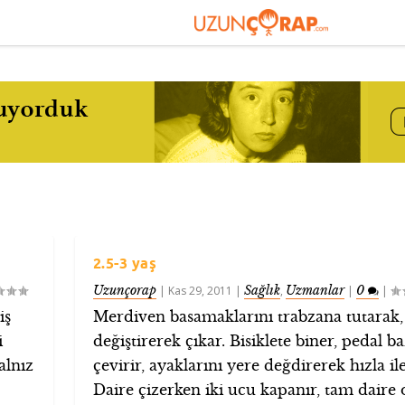
2.5-3 yaş
Uzunçorap
Sağlık
Uzmanlar
0
|
Kas 29, 2011
|
,
|
|
iş
Merdiven basamaklarını trabzana tutarak,
i
değiştirerek çıkar. Bisiklete biner, pedal b
alnız
çevirir, ayaklarını yere değdirerek hızla ile
Daire çizerken iki ucu kapanır, tam daire o