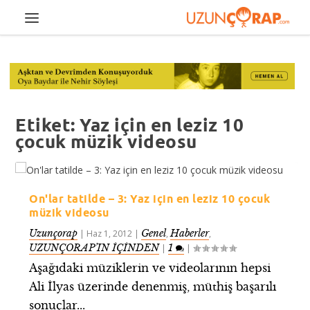
Etiket:
Yaz için en leziz 10
çocuk müzik videosu
On'lar tatilde – 3: Yaz için en leziz 10 çocuk
müzik videosu
Uzunçorap
Genel
Haberler
|
Haz 1, 2012
|
,
,
UZUNÇORAP’IN İÇİNDEN
1
|
|
Aşağıdaki müziklerin ve videolarının hepsi
Ali İlyas üzerinde denenmiş, müthiş başarılı
sonuçlar...