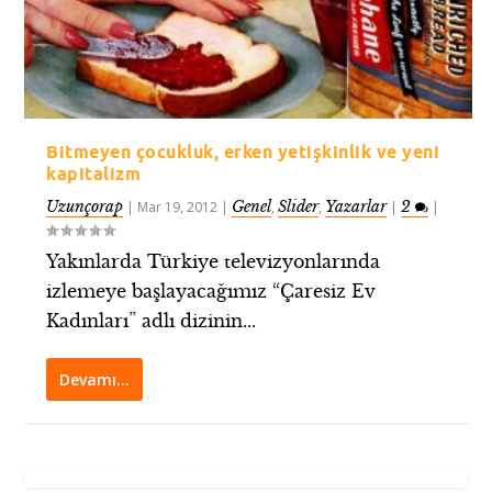
Bitmeyen çocukluk, erken yetişkinlik ve yeni
kapitalizm
Uzunçorap
Genel
Slider
Yazarlar
2
|
Mar 19, 2012
|
,
,
|
|
Yakınlarda Türkiye televizyonlarında
izlemeye başlayacağımız “Çaresiz Ev
Kadınları” adlı dizinin...
Devamı…