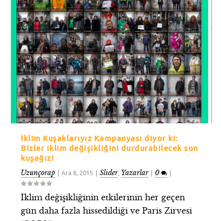
İklim Kuşaklarıyız Kampanyası diyor ki:
Bizler iklim değişikliğini durdurabilecek son
kuşağız!
Uzunçorap
Slider
Yazarlar
0
|
Ara 8, 2015
|
,
|
|
İklim değişikliğinin etkilerinin her geçen
gün daha fazla hissedildiği ve Paris Zirvesi