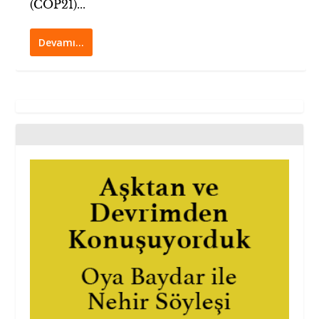
(COP21)...
Devamı…