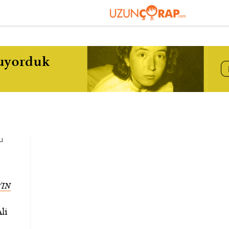
’IN
li