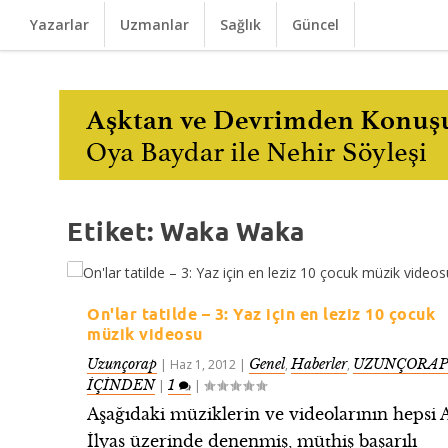
Yazarlar
Uzmanlar
Sağlık
Güncel
Etiket:
Waka Waka
On'lar tatilde – 3: Yaz için en leziz 10 çocuk
müzik videosu
Uzunçorap
Genel
Haberler
UZUNÇORAP
|
Haz 1, 2012
|
,
,
İÇİNDEN
1
|
|
Aşağıdaki müziklerin ve videolarının hepsi A
İlyas üzerinde denenmiş, müthiş başarılı