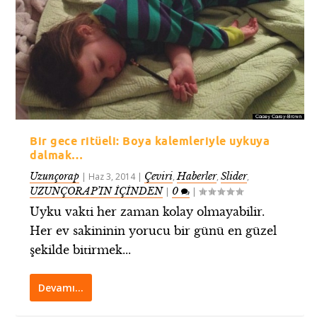
Bir gece ritüeli: Boya kalemleriyle uykuya
dalmak…
Uzunçorap
Çeviri
Haberler
Slider
|
Haz 3, 2014
|
,
,
,
UZUNÇORAP’IN İÇİNDEN
0
|
|
Uyku vakti her zaman kolay olmayabilir.
Her ev sakininin yorucu bir günü en güzel
şekilde bitirmek...
Devamı…