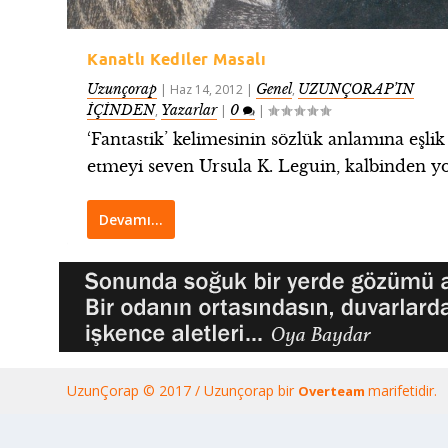
Kanatlı Kediler Masalı
Uzunçorap
Genel
UZUNÇORAP’IN
|
Haz 14, 2012
|
,
İÇİNDEN
Yazarlar
0
,
|
|
‘Fantastik’ kelimesinin sözlük anlamına eşlik
etmeyi seven Ursula K. Leguin, kalbinden yol
Devamı…
UzunÇorap © 2017 / Uzunçorap bir
marifetidir.
Overteam