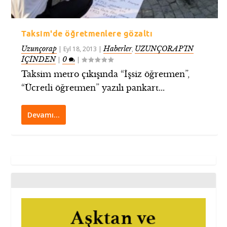
Taksim'de öğretmenlere gözaltı
Uzunçorap
Haberler
UZUNÇORAP’IN
|
Eyl 18, 2013
|
,
İÇİNDEN
0
|
|
Taksim metro çıkışında “İşsiz öğretmen”,
“Ücretli öğretmen” yazılı pankart...
Devamı…