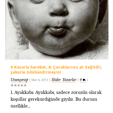
9 Kusurlu hareket, 8: Çocuklarınız at değildir,
şekerle ödüllendirmeyin!
Uzunçorap
Slider
Yazarlar
4
|
Mar 6, 2013
|
,
|
|
1. Ayakkabı: Ayakkabı, sadece zorunlu olarak
koşullar gerektirdiğinde giyilir. Bu durum
özellikle...