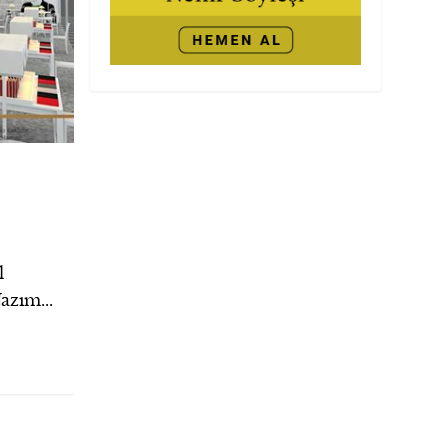
l
azım...