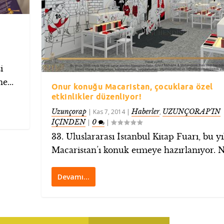
i
e...
Onur konuğu Macaristan, çocuklara özel
etkinlikler düzenliyor!
Uzunçorap
Haberler
UZUNÇORAP’IN
|
Kas 7, 2014
|
,
İÇİNDEN
0
|
|
33. Uluslararası İstanbul Kitap Fuarı, bu yı
Macaristan’ı konuk etmeye hazırlanıyor. N
Devamı…