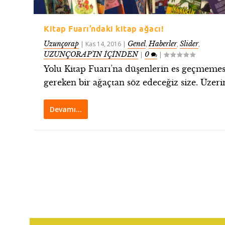
Kitap Fuarı’ndaki kitap ağacı!
Uzunçorap
Genel
Haberler
Slider
|
Kas 14, 2016
|
,
,
,
UZUNÇORAP’IN İÇİNDEN
0
|
|
Yolu Kitap Fuarı’na düşenlerin es geçmemes
gereken bir ağaçtan söz edeceğiz size. Üzerin
Devamı…