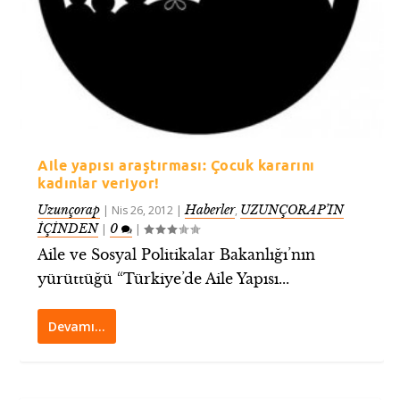
Aile yapısı araştırması: Çocuk kararını
kadınlar veriyor!
Uzunçorap
Haberler
UZUNÇORAP’IN
|
Nis 26, 2012
|
,
İÇİNDEN
0
|
|
Aile ve Sosyal Politikalar Bakanlığı’nın
yürüttüğü “Türkiye’de Aile Yapısı...
Devamı…