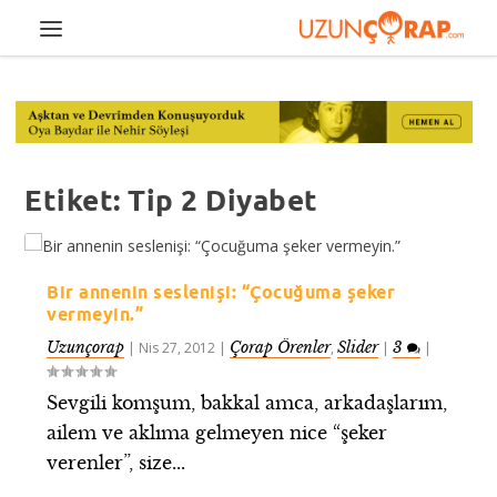
Etiket:
Tip 2 Diyabet
Bir annenin seslenişi: “Çocuğuma şeker
vermeyin.”
Uzunçorap
Çorap Örenler
Slider
3
|
Nis 27, 2012
|
,
|
|
Sevgili komşum, bakkal amca, arkadaşlarım,
ailem ve aklıma gelmeyen nice “şeker
verenler”, size...