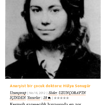
Anarşist bir çocuk doktoru: Hülya Sonugür
Uzunçorap
Slider
UZUNÇORAP’IN
|
Nis 16, 2012
|
,
İÇİNDEN
Yazarlar
18
,
|
|
Kesintili gazetecilik hayatımda en zor