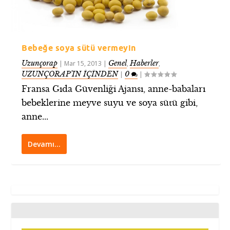
Bebeğe soya sütü vermeyin
Uzunçorap
Genel
Haberler
|
Mar 15, 2013
|
,
,
UZUNÇORAP’IN İÇİNDEN
0
|
|
Fransa Gıda Güvenliği Ajansı, anne-babaları
bebeklerine meyve suyu ve soya sütü gibi,
anne...
Devamı…