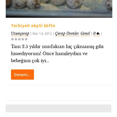
Terbiyeli ekşili köfte
Uzunçorap
Çorap Örenler
Genel
0
|
Mar 14, 2012
|
,
|
|
Tam 2.5 yıldır mutfaktan hiç çıkmamış gibi
hissediyorum! Önce hamileydim ve
bebeğimi çok iyi...
Devamı…