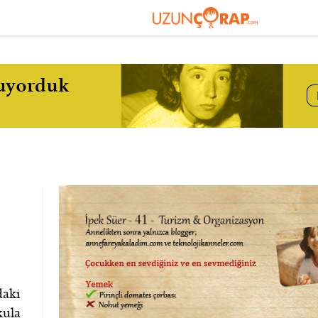
daki
kula