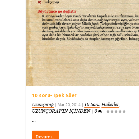
10 soru- İpek Süer
Uzunçorap
10 Soru
Haberler
|
Mar 20, 2014
|
,
,
UZUNÇORAP’IN İÇİNDEN
0
|
|
...
Devamı…