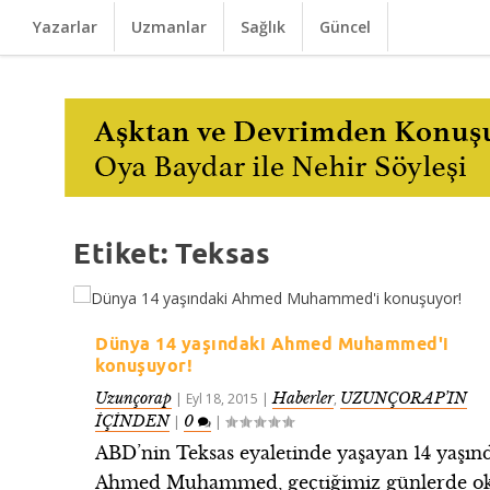
Yazarlar
Uzmanlar
Sağlık
Güncel
Etiket:
Teksas
Dünya 14 yaşındaki Ahmed Muhammed'i
konuşuyor!
Uzunçorap
Haberler
UZUNÇORAP’IN
|
Eyl 18, 2015
|
,
İÇİNDEN
0
|
|
ABD’nin Teksas eyaletinde yaşayan 14 yaşın
Ahmed Muhammed, geçtiğimiz günlerde o