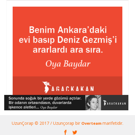
UzunÇorap © 2017 / Uzunçorap bir
marifetidir.
Overteam