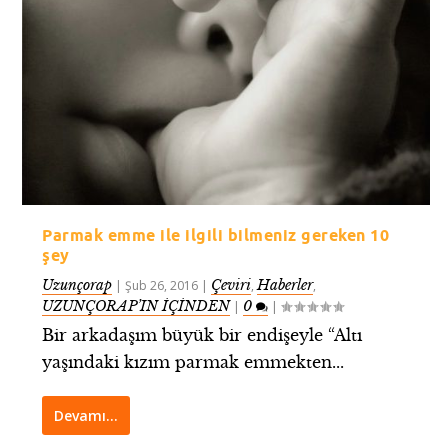
Parmak emme ile ilgili bilmeniz gereken 10
şey
Uzunçorap
Çeviri
Haberler
|
Şub 26, 2016
|
,
,
UZUNÇORAP’IN İÇİNDEN
0
|
|
Bir arkadaşım büyük bir endişeyle “Altı
yaşındaki kızım parmak emmekten...
Devamı…