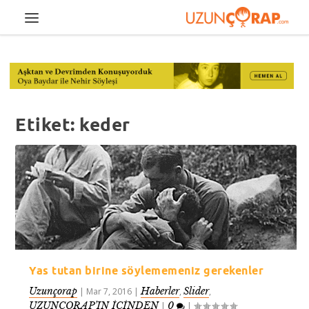
Etiket:
keder
Yas tutan birine söylememeniz gerekenler
Uzunçorap
Haberler
Slider
|
Mar 7, 2016
|
,
,
UZUNÇORAP’IN İÇİNDEN
0
|
|