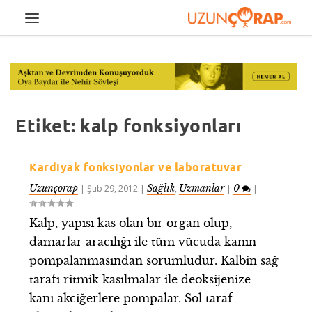
Etiket:
kalp fonksiyonları
Kardiyak fonksiyonlar ve laboratuvar
Uzunçorap
Sağlık
Uzmanlar
0
|
Şub 29, 2012
|
,
|
|
Kalp, yapısı kas olan bir organ olup,
damarlar aracılığı ile tüm vücuda kanın
pompalanmasından sorumludur. Kalbin sağ
tarafı ritmik kasılmalar ile deoksijenize
kanı akciğerlere pompalar. Sol taraf