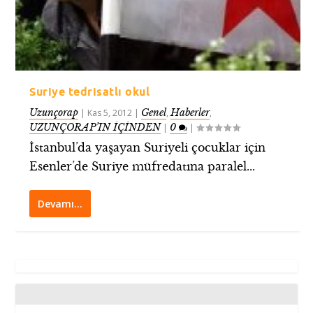
Suriye tedrisatlı okul
Uzunçorap
Genel
Haberler
|
Kas 5, 2012
|
,
,
UZUNÇORAP’IN İÇİNDEN
0
|
|
İstanbul’da yaşayan Suriyeli çocuklar için
Esenler’de Suriye müfredatına paralel...
Devamı…