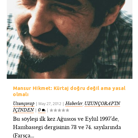
Mansur Hikmet: Kürtaj doğru değil ama yasal
olmalı
Uzunçorap
Haberler
UZUNÇORAP’IN
|
May 27, 2012
|
,
İÇİNDEN
0
|
|
Bu söyleşi ilk kez Ağustos ve Eylül 1997’de,
Hambastegi dergisinin 73 ve 74. sayılarında
(Farsça...