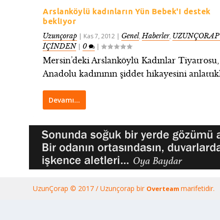
Arslanköylü kadınların Yün Bebek'i destek
bekliyor
Uzunçorap
Genel
Haberler
UZUNÇORAP’
|
Kas 7, 2012
|
,
,
İÇİNDEN
0
|
|
Mersin’deki Arslanköylü Kadınlar Tiyatrosu,
Anadolu kadınının şiddet hikayesini anlattıkla
Devamı…
UzunÇorap © 2017 / Uzunçorap bir
marifetidir.
Overteam