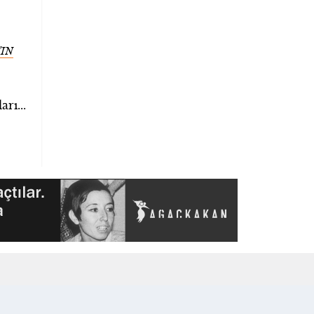
IN
rı...