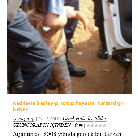
Kedilerin besleyip, ısıtıp hayatını kurtardığı
bebek
Uzunçorap
Genel
Haberler
Slider
|
Eyl 12, 2012
|
,
,
,
UZUNÇORAP’IN İÇİNDEN
0
|
|
Arjantin’de, 2008 yılında gerçek bir Tarzan