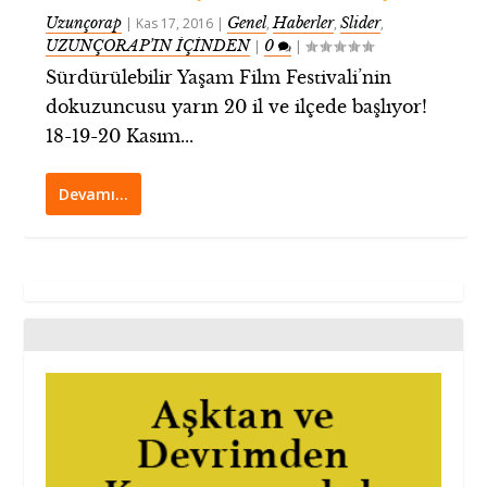
Uzunçorap
Genel
Haberler
Slider
|
Kas 17, 2016
|
,
,
,
UZUNÇORAP’IN İÇİNDEN
0
|
|
Sürdürülebilir Yaşam Film Festivali’nin
dokuzuncusu yarın 20 il ve ilçede başlıyor!
18-19-20 Kasım...
Devamı…