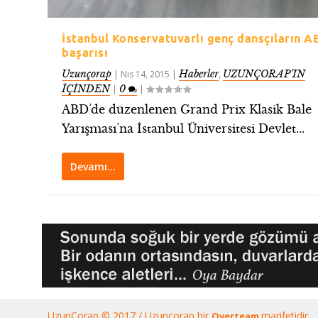
İstanbul Konservatuvarlı genç dansçıların A
başarısı
Uzunçorap
Haberler
UZUNÇORAP’IN
|
Nis 14, 2015
|
,
İÇİNDEN
0
|
|
ABD’de düzenlenen Grand Prix Klasik Bale
Yarışması’na İstanbul Üniversitesi Devlet...
Devamı…
UzunÇorap © 2017 / Uzunçorap bir
marifetidir.
Overteam