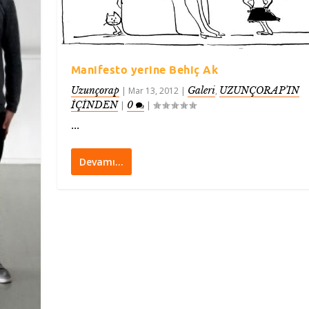
Manifesto yerine Behiç Ak
Uzunçorap
Galeri
UZUNÇORAP’IN
|
Mar 13, 2012
|
,
İÇİNDEN
0
|
|
...
Devamı…