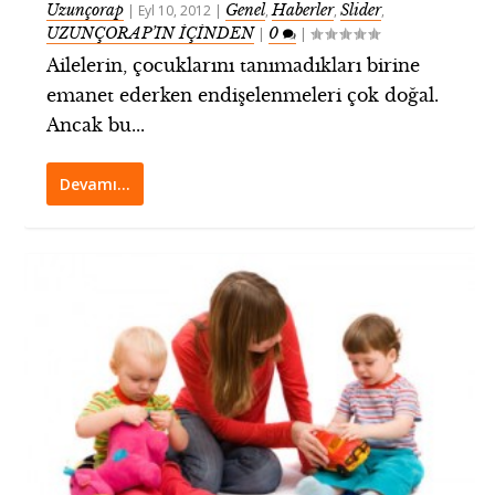
Uzunçorap
Genel
Haberler
Slider
|
Eyl 10, 2012
|
,
,
,
UZUNÇORAP’IN İÇİNDEN
0
|
|
Ailelerin, çocuklarını tanımadıkları birine
emanet ederken endişelenmeleri çok doğal.
Ancak bu...
Devamı…