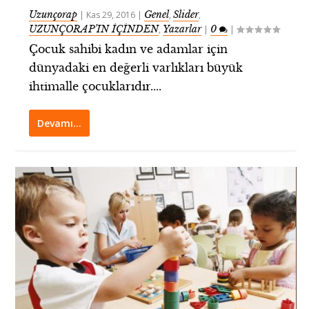
Uzunçorap
Genel
Slider
|
Kas 29, 2016
|
,
,
UZUNÇORAP’IN İÇİNDEN
Yazarlar
0
,
|
|
Çocuk sahibi kadın ve adamlar için
dünyadaki en değerli varlıkları büyük
ihtimalle çocuklarıdır....
Devamı…