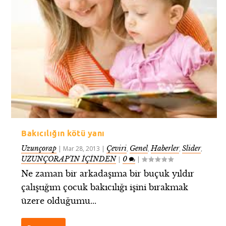
Bakıcılığın kötü yanı
Uzunçorap
Çeviri
Genel
Haberler
Slider
|
Mar 28, 2013
|
,
,
,
,
UZUNÇORAP’IN İÇİNDEN
0
|
|
Ne zaman bir arkadaşıma bir buçuk yıldır
çalıştığım çocuk bakıcılığı işini bırakmak
üzere olduğumu...