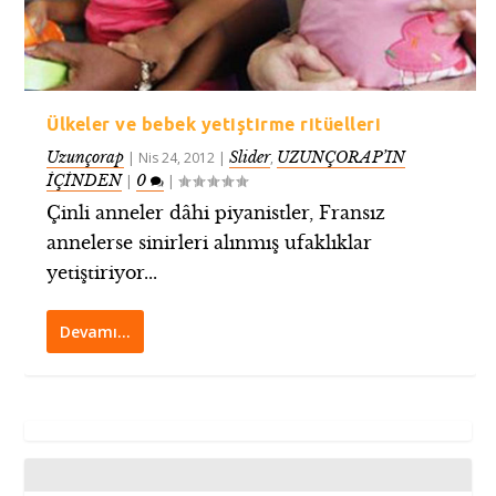
Ülkeler ve bebek yetiştirme ritüelleri
Uzunçorap
Slider
UZUNÇORAP’IN
|
Nis 24, 2012
|
,
İÇİNDEN
0
|
|
Çinli anneler dâhi piyanistler, Fransız
annelerse sinirleri alınmış ufaklıklar
yetiştiriyor...
Devamı…