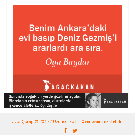
UzunÇorap © 2017 / Uzunçorap bir
marifetidir.
Overteam