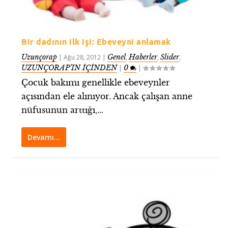
Bir dadının ilk işi: Ebeveyni anlamak
Uzunçorap
Genel
Haberler
Slider
|
Ağu 28, 2012
|
,
,
,
UZUNÇORAP’IN İÇİNDEN
0
|
|
Çocuk bakımı genellikle ebeveynler
açısından ele alınıyor. Ancak çalışan anne
nüfusunun arttığı,...
Devamı…