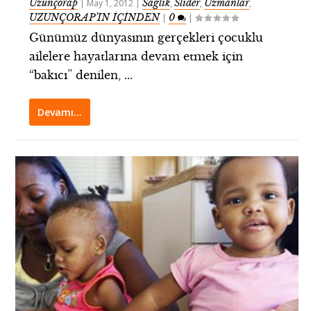
Uzunçorap
Sağlık
Slider
Uzmanlar
|
May 1, 2012
|
,
,
,
UZUNÇORAP’IN İÇİNDEN
0
|
|
Günümüz dünyasının gerçekleri çocuklu
ailelere hayatlarına devam etmek için
“bakıcı” denilen, ...
Devamı…