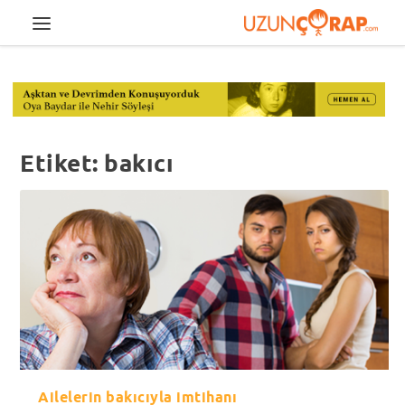
Etiket:
bakıcı
Ailelerin bakıcıyla imtihanı