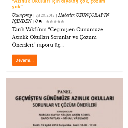
"Azınlık Okulları için diyalog çok, çözüm
yok"
Uzunçorap
Haberler
UZUNÇORAP’IN
|
Eyl 20, 2013
|
,
İÇİNDEN
0
|
|
Tarih Vakfı’nın “Geçmişten Günümüze
Azınlık Okulları Sorunlar ve Çözüm
Önerileri” raporu üç...
Devamı…