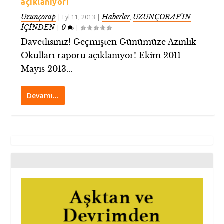
açıklanıyor!
Uzunçorap
Haberler
UZUNÇORAP’IN
|
Eyl 11, 2013
|
,
İÇİNDEN
0
|
|
Davetlisiniz! Geçmişten Günümüze Azınlık
Okulları raporu açıklanıyor! Ekim 2011-
Mayıs 2013...
Devamı…